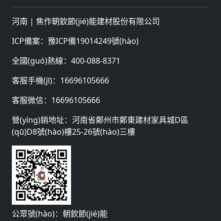
河南 |
焦作朝欽節(jié)能建材股份有限公司
ICP備案：
豫ICP備19014249號(hào)
全國(guó)熱線：
400-088-8371
客服手機(jī)：
16696105666
客服微信：
16696105666
營(yíng)銷地址：河南省鄭州市鄭東建材家具城D區
(qū)D8號(hào)樓25-26號(hào)三樓
公眾號(hào)：朝欽節(jié)能