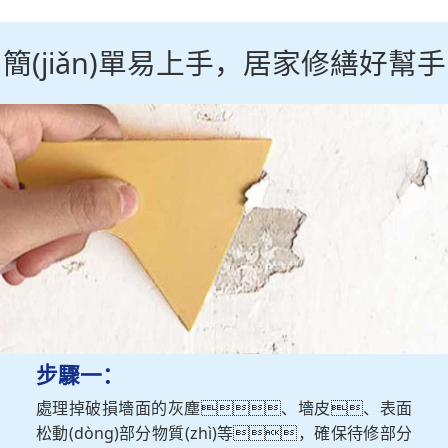
簡(jiǎn)單易上手，居家修繕好幫手
步驟一：
處理掉破損墻面的灰塵、墻皮、表面
松動(dòng)部分物質(zhì)等，確保待修部分