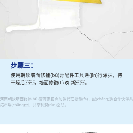
步驟三：
使用朝欽墻面修補(bǔ)膏配件工具進(jìn)行涂抹，待
干燥后，墻面修復(fù)如新。
河南朝欽墻面修補(bǔ)膏廠家招商加盟代理批發(fā)，誠(chéng)邀合作伙伴共
拓市場(chǎng)，共享利潤(rùn)空間。