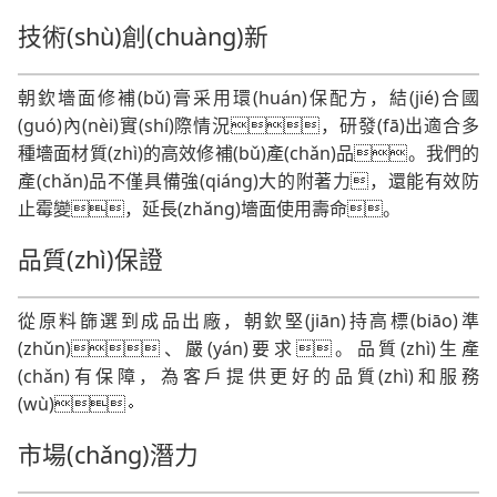
技術(shù)創(chuàng)新
朝欽墻面修補(bǔ)膏采用環(huán)保配方，結(jié)合國
(guó)內(nèi)實(shí)際情況，研發(fā)出適合多
種墻面材質(zhì)的高效修補(bǔ)產(chǎn)品。我們的
產(chǎn)品不僅具備強(qiáng)大的附著力，還能有效防
止霉變，延長(zhǎng)墻面使用壽命。
品質(zhì)保證
從原料篩選到成品出廠，朝欽堅(jiān)持高標(biāo)準
(zhǔn)、嚴(yán)要求。品質(zhì)生產
(chǎn)有保障，為客戶提供更好的品質(zhì)和服務
(wù)。
市場(chǎng)潛力