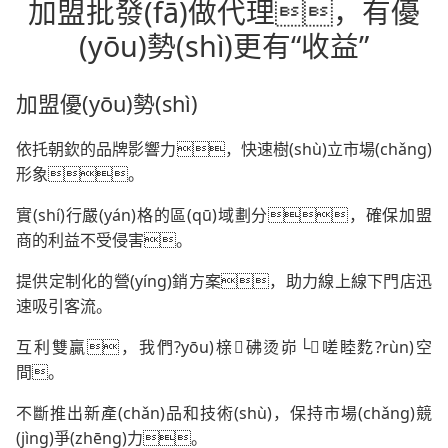
加盟批發(fā)做代理，有優
(yōu)勢(shì)更有“收益”
加盟優(yōu)勢(shì)
依托朝欽的品牌影響力，快速樹(shù)立市場(chǎng)
形象。
實(shí)行嚴(yán)格的區(qū)域劃分，確保加盟
商的利益不受侵害。
提供定制化的營(yíng)銷方案，助力線上線下門店迅
速吸引客流。
互利雙贏，我們?yōu)榇砩烫峁└嗟睦麧?rùn)空
間。
不斷推出新產(chǎn)品和技術(shù)，保持市場(chǎng)競
(jìng)爭(zhēng)力。